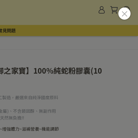
常見問題
之家寶】100%純蛇粉膠囊(10
廠代工製造，嚴選來自純淨國度原料
重金屬)、不含類固醇、無副作用
天然無負擔!!
~增強體力~滋補營養~機能調節