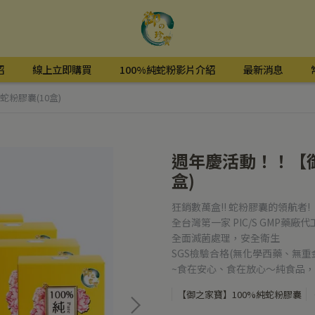
紹
線上立即購買
100%純蛇粉影片介紹
最新消息
粉膠囊(10盒)
週年慶活動！！【御
盒)
狂銷數萬盒!! 蛇粉膠囊的領航者!
全台灣第一家 PIC/S GMP藥
全面滅菌處理，安全衛生
SGS檢驗合格(無化學西藥、無
~食在安心、食在放心～純食品，
【御之家寶】100%純蛇粉膠囊