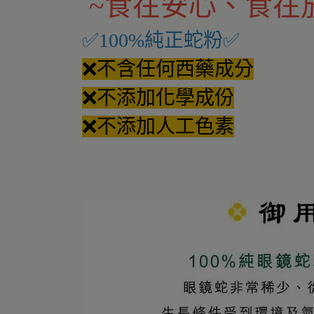
~食在安心、食在
✅100%純正蛇粉✅
❌不含任何西藥成分
❌不添加化學成份
❌不添加人工色素